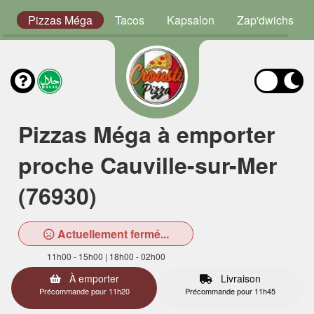
or
Pizzas Méga
Tacos
Kapsalon
Zap'dwichs
Pizzas Méga à emporter
proche Cauville-sur-Mer
(76930)
Actuellement fermé...
11h00 - 15h00 | 18h00 - 02h00
À emporter
Livraison
Précommande pour 11h20
Précommande pour 11h45