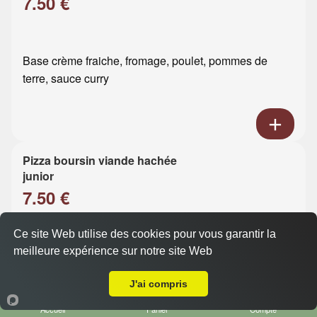
7.50 €
Base crème fraiche, fromage, poulet, pommes de
terre, sauce curry
Pizza boursin viande hachée
junior
7.50 €
Ce site Web utilise des cookies pour vous garantir la
Base crème fraiche, fromage, viande hachée, boursin
meilleure expérience sur notre site Web
A Emporter sur Harfleur
J'ai compris
Accueil
Panier
Compte