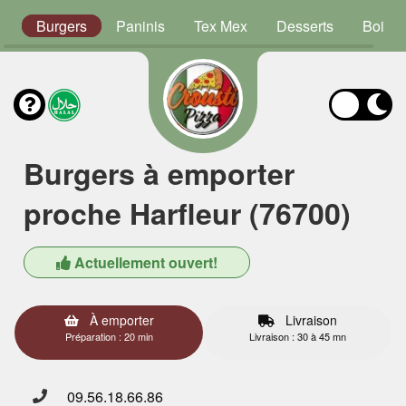
s
Burgers
Paninis
Tex Mex
Desserts
Boiss
Burgers à emporter
proche Harfleur (76700)
Actuellement ouvert!
À emporter
Livraison
Préparation : 20 min
Livraison : 30 à 45 mn
09.56.18.66.86