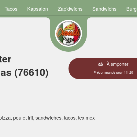
Tacos
Kapsalon
Zap'dwichs
Sandwichs
Burg
ter
À emporter
as (76610)
Précommande pour 11h20
 pizza, poulet frit, sandwiches, tacos, tex mex