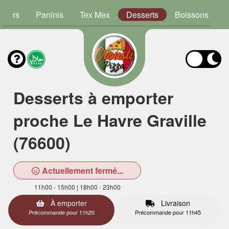
rgers
Paninis
Tex Mex
Desserts
Boissons
Desserts à emporter
proche Le Havre Graville
(76600)
Actuellement fermé...
11h00 - 15h00 | 18h00 - 23h00
À emporter
Livraison
Précommande pour 11h20
Précommande pour 11h45