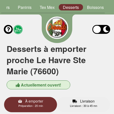
rgers
Paninis
Tex Mex
Desserts
Boissons
Desserts à emporter
proche Le Havre Ste
Marie (76600)
Actuellement ouvert!
À emporter
Livraison
Préparation : 20 min
Livraison : 30 à 45 mn