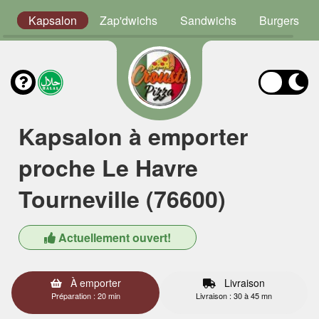
s
Kapsalon
Zap'dwichs
Sandwichs
Burgers
Kapsalon à emporter
proche Le Havre
Tourneville (76600)
Actuellement ouvert!
À emporter
Livraison
Préparation : 20 min
Livraison : 30 à 45 mn