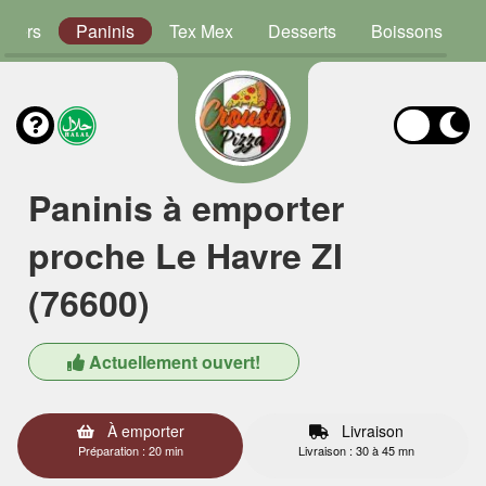
rgers
Paninis
Tex Mex
Desserts
Boissons
Paninis à emporter
proche Le Havre ZI
(76600)
Actuellement ouvert!
À emporter
Livraison
Préparation : 20 min
Livraison : 30 à 45 mn