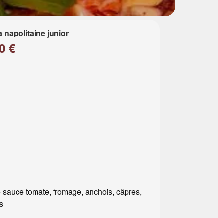
a napolitaine junior
0 €
 sauce tomate, fromage, anchois, câpres,
es