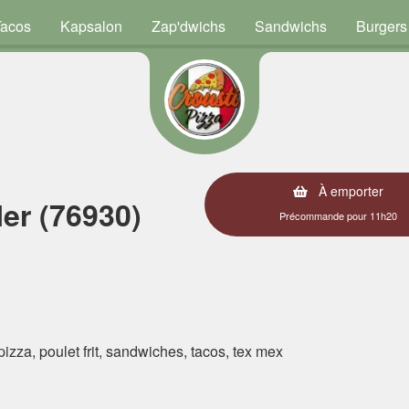
Tacos
Kapsalon
Zap'dwichs
Sandwichs
Burgers
À emporter
er (76930)
Précommande pour 11h20
 pizza, poulet frit, sandwiches, tacos, tex mex