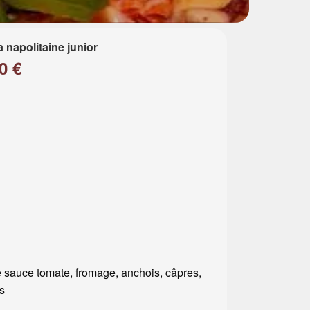
a napolitaine junior
0 €
 sauce tomate, fromage, anchois, câpres,
es