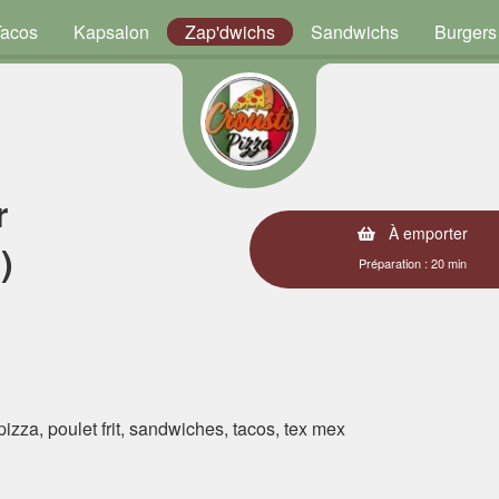
Tacos
Kapsalon
Zap'dwichs
Sandwichs
Burgers
r
À emporter
)
Préparation : 20 min
 pizza, poulet frit, sandwiches, tacos, tex mex