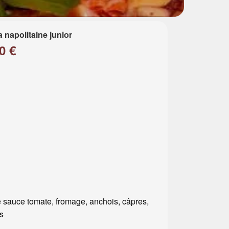
a napolitaine junior
0 €
 sauce tomate, fromage, anchois, câpres,
es