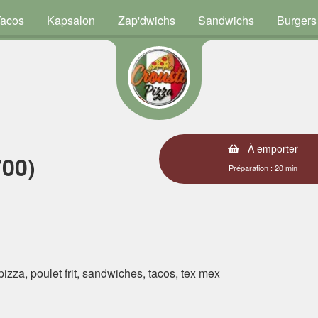
Tacos
Kapsalon
Zap'dwichs
Sandwichs
Burgers
À emporter
700)
Préparation : 20 min
 pizza, poulet frit, sandwiches, tacos, tex mex