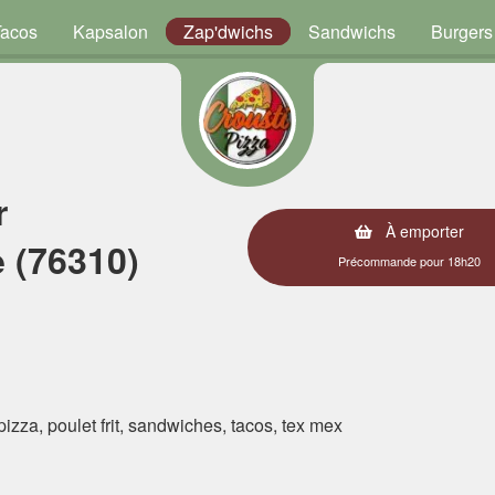
Tacos
Kapsalon
Zap'dwichs
Sandwichs
Burgers
r
À emporter
 (76310)
Précommande pour 18h20
 pizza, poulet frit, sandwiches, tacos, tex mex