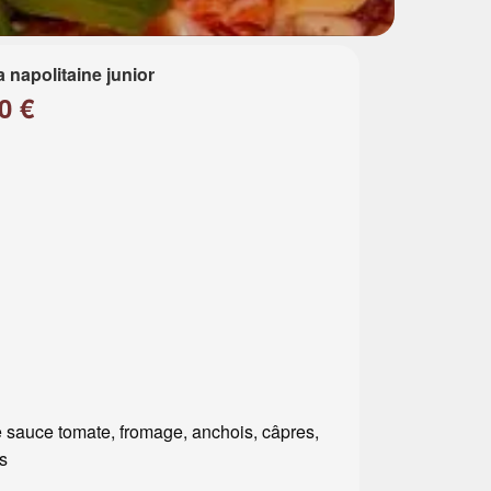
a napolitaine junior
0 €
 sauce tomate, fromage, anchois, câpres,
es