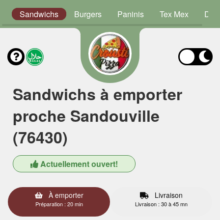
s
Sandwichs
Burgers
Paninis
Tex Mex
Dess
Sandwichs à emporter
proche Sandouville
(76430)
Actuellement ouvert!
À emporter
Livraison
Préparation : 20 min
Livraison : 30 à 45 mn