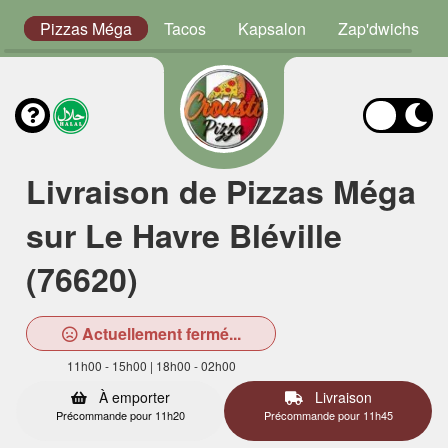
or
Pizzas Méga
Tacos
Kapsalon
Zap'dwichs
Livraison de Pizzas Méga
sur Le Havre Bléville
(76620)
Actuellement fermé...
11h00 - 15h00 | 18h00 - 02h00
À emporter
Livraison
Précommande pour 11h20
Précommande pour 11h45