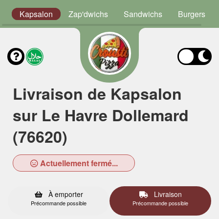
s
Kapsalon
Zap'dwichs
Sandwichs
Burgers
Livraison de Kapsalon
sur Le Havre Dollemard
(76620)
Actuellement fermé...
À emporter
Livraison
Précommande possible
Précommande possible