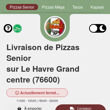
or
Pizzas Senior
Pizzas Méga
Tacos
Kapsalon
Livraison de Pizzas
Senior
sur Le Havre Grand
centre (76600)
Actuellement fermé...
11h00 - 15h00 | 18h00 - 02h00
À emporter
Livraison