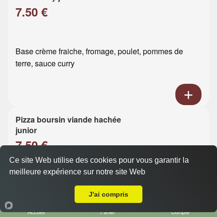
7.50 €
Base crème fraiche, fromage, poulet, pommes de
terre, sauce curry
Pizza boursin viande hachée
junior
7.50 €
Ce site Web utilise des cookies pour vous garantir la
meilleure expérience sur notre site Web
Base crème fraiche, fromage, viande hachée, boursin
Livraison sur Le Havre Grand centre
J'ai compris
Accueil
Panier
Compte