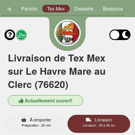
rgers
Paninis
Tex Mex
Desserts
Boissons
Livraison de Tex Mex
sur Le Havre Mare au
Clerc (76620)
Actuellement ouvert!
À emporter
Livraison
Préparation : 20 min
Livraison : 30 à 45 mn