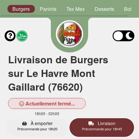
s
Burgers
Paninis
Tex Mex
Desserts
Boiss
Livraison de Burgers
sur Le Havre Mont
Gaillard (76620)
Actuellement fermé...
18h00 - 02h00
À emporter
Livraison
Précommande pour 18h20
Précommande pour 18h45