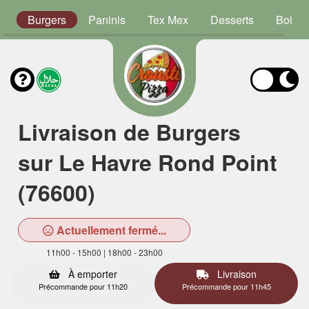
s
Burgers
Paninis
Tex Mex
Desserts
Boiss
Livraison de Burgers
sur Le Havre Rond Point
(76600)
Actuellement fermé...
11h00 - 15h00 | 18h00 - 23h00
À emporter
Livraison
Précommande pour 11h20
Précommande pour 11h45