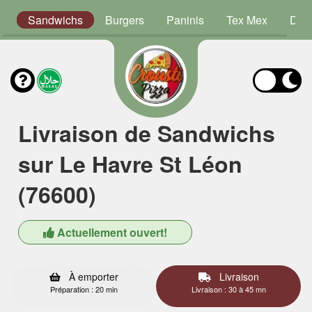
s
Sandwichs
Burgers
Paninis
Tex Mex
Dess
Livraison de Sandwichs
sur Le Havre St Léon
(76600)
Actuellement ouvert!
À emporter
Livraison
Préparation : 20 min
Livraison : 30 à 45 mn