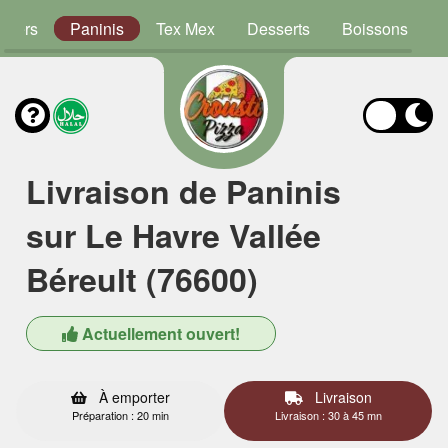
rgers
Paninis
Tex Mex
Desserts
Boissons
Livraison de Paninis
sur Le Havre Vallée
Béreult (76600)
Actuellement ouvert!
À emporter
Livraison
Préparation : 20 min
Livraison : 30 à 45 mn