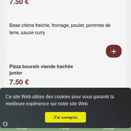
7.50 €
Base crème fraiche, fromage, poulet, pommes de
terre, sauce curry
Pizza boursin viande hachée
junior
7.50 €
Ce site Web utilise des cookies pour vous garantir la
Base crème fraiche, fromage, viande hachée, boursin
meilleure expérience sur notre site Web
A Emporter sur Gournay
J'ai compris
Accueil
Panier
Compte