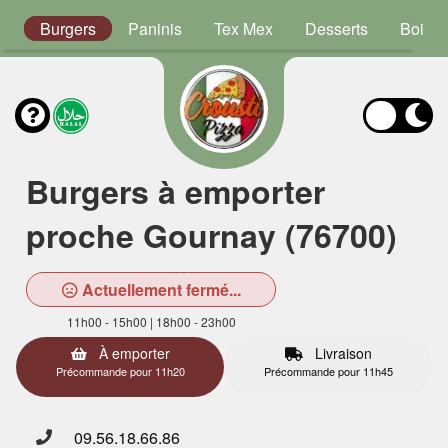
s
Burgers
Paninis
Tex Mex
Desserts
Boiss
Burgers à emporter
proche Gournay (76700)
Actuellement fermé...
11h00 - 15h00 | 18h00 - 23h00
À emporter
Livraison
Précommande pour 11h20
Précommande pour 11h45
09.56.18.66.86