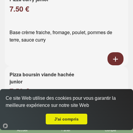
7.50 €
Base crème fraiche, fromage, poulet, pommes de
terre, sauce curry
Pizza boursin viande hachée
junior
7.50 €
Ce site Web utilise des cookies pour vous garantir la
meilleure expérience sur notre site Web
Base crème fraiche, fromage, viande hachée, boursin
A Emporter sur Gournay
J'ai compris
Accueil
Panier
Compte