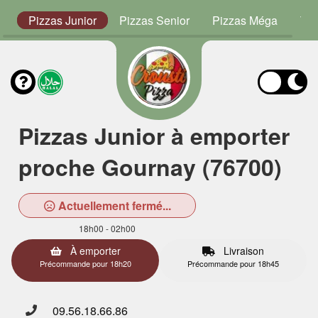
s
Pizzas Junior
Pizzas Senior
Pizzas Méga
Ta
Pizzas Junior à emporter
proche Gournay (76700)
Actuellement fermé...
18h00 - 02h00
À emporter
Livraison
Précommande pour 18h20
Précommande pour 18h45
09.56.18.66.86