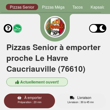
or
Pizzas Senior
Pizzas Méga
Tacos
Kapsalon
Pizzas Senior à emporter
proche Le Havre
Caucriauville (76610)
Actuellement ouvert!
À emporter
Livraison
Préparation : 20 min
Livraison : 30 à 45 mn