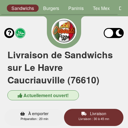
s
Sandwichs
Burgers
Paninis
Tex Mex
Dess
Livraison de Sandwichs
sur Le Havre
Caucriauville (76610)
Actuellement ouvert!
À emporter
Livraison
Préparation : 20 min
Livraison : 30 à 45 mn