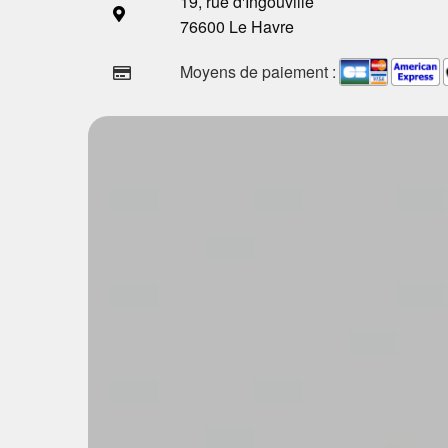
19, rue d'Ingouville
76600 Le Havre
Moyens de paiement :