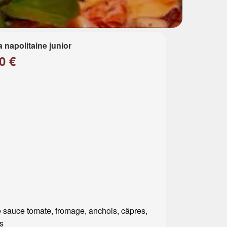
a napolitaine junior
0 €
 sauce tomate, fromage, anchois, câpres,
es