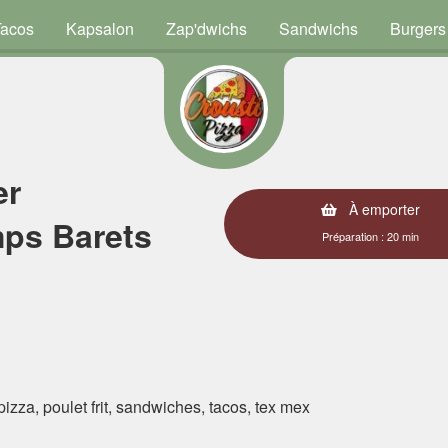
Tacos
Kapsalon
Zap'dwichs
Sandwichs
Burgers
er
À emporter
ps Barets
Préparation : 20 min
 pizza, poulet frit, sandwiches, tacos, tex mex