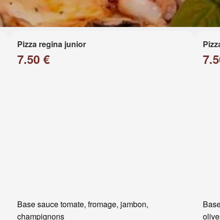
Pizza regina junior
Pizz
7.50 €
7.5
Base sauce tomate, fromage, jambon,
Base
champignons
oliv