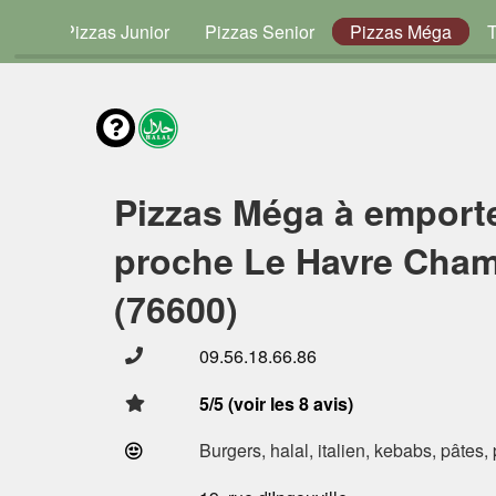
vies
Pizzas Junior
Pizzas Senior
Pizzas Méga
Pizzas Méga à emport
proche Le Havre Cham
(76600)
09.56.18.66.86
5/5 (voir les 8 avis)
Burgers, halal, italien, kebabs, pâtes,