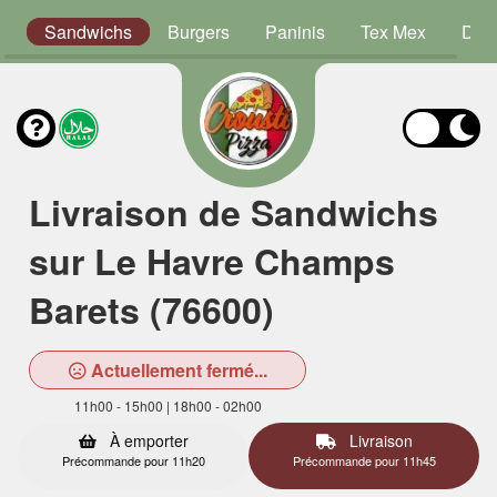
s
Sandwichs
Burgers
Paninis
Tex Mex
Dess
Livraison de Sandwichs
sur Le Havre Champs
Barets (76600)
Actuellement fermé...
11h00 - 15h00 | 18h00 - 02h00
À emporter
Livraison
Précommande pour 11h20
Précommande pour 11h45