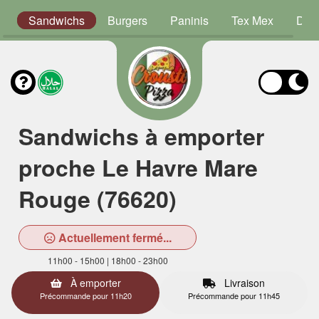
s
Sandwichs
Burgers
Paninis
Tex Mex
Dess
Sandwichs à emporter
proche Le Havre Mare
Rouge (76620)
Actuellement fermé...
11h00 - 15h00 | 18h00 - 23h00
À emporter
Livraison
Précommande pour 11h20
Précommande pour 11h45