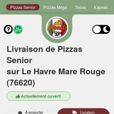
or
Pizzas Senior
Pizzas Méga
Tacos
Kapsalon
Livraison de Pizzas
Senior
sur Le Havre Mare Rouge
(76620)
Actuellement ouvert!
À emporter
Livraison