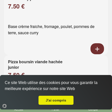
7.50 €
Base crème fraiche, fromage, poulet, pommes de
terre, sauce curry
Pizza boursin viande hachée
junior
7.50 €
Ce site Web utilise des cookies pour vous garantir la
meilleure expérience sur notre site Web
Base crème fraiche, fromage, viande hachée, boursin
Livraison sur Le Havre Mare Rouge
J'ai compris
Accueil
Panier
Compte