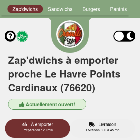
n
Zap'dwichs
Sandwichs
Burgers
Paninis
T
Zap'dwichs à emporter
proche Le Havre Points
Cardinaux (76620)
Actuellement ouvert!
À emporter
Livraison
Préparation : 20 min
Livraison : 30 à 45 mn