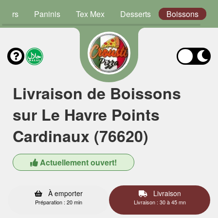
rgers
Paninis
Tex Mex
Desserts
Boissons
Livraison de Boissons
sur Le Havre Points
Cardinaux (76620)
Actuellement ouvert!
À emporter
Livraison
Préparation : 20 min
Livraison : 30 à 45 mn