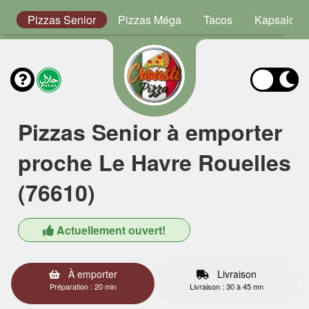
or
Pizzas Senior
Pizzas Méga
Tacos
Kapsalon
Pizzas Senior à emporter
proche Le Havre Rouelles
(76610)
Actuellement ouvert!
À emporter
Livraison
Préparation : 20 min
Livraison : 30 à 45 mn