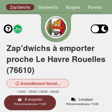
n
Zap'dwichs
Sandwichs
Burgers
Paninis
T
Zap'dwichs à emporter
proche Le Havre Rouelles
(76610)
Actuellement fermé...
11h00 - 15h00 | 18h00 - 02h00
À emporter
Livraison
Précommande pour 11h20
Précommande pour 11h45