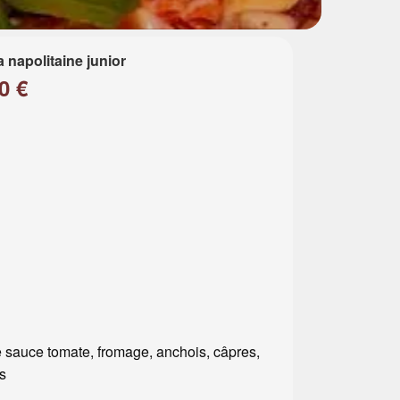
a napolitaine junior
0 €
 sauce tomate, fromage, anchois, câpres,
es