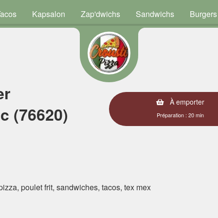
Tacos
Kapsalon
Zap'dwichs
Sandwichs
Burgers
er
À emporter
c (76620)
Préparation : 20 min
 pizza, poulet frit, sandwiches, tacos, tex mex