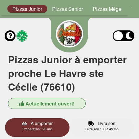
s
Pizzas Junior
Pizzas Senior
Pizzas Méga
Ta
Pizzas Junior à emporter
proche Le Havre ste
Cécile (76610)
Actuellement ouvert!
À emporter
Livraison
Préparation : 20 min
Livraison : 30 à 45 mn