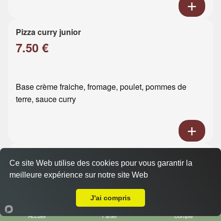
Pizza curry junior
7.50 €
Base crème fraiche, fromage, poulet, pommes de
terre, sauce curry
Pizza boursin viande hachée
Ce site Web utilise des cookies pour vous garantir la
junior
meilleure expérience sur notre site Web
7.50 €
A Emporter sur Le Havre ste Cécile
J'ai compris
Base crème fraiche, fromage, viande hachée, boursin
Accueil
Panier
Compte