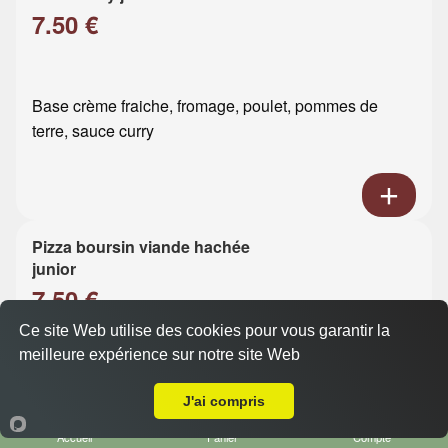
7.50 €
Base crème fraiche, fromage, poulet, pommes de
terre, sauce curry
Pizza boursin viande hachée
junior
7.50 €
Ce site Web utilise des cookies pour vous garantir la
meilleure expérience sur notre site Web
Base crème fraiche, fromage, viande hachée, boursin
Livraison sur Le Havre ste Cécile
J'ai compris
Accueil
Panier
Compte