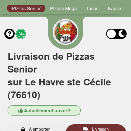
or
Pizzas Senior
Pizzas Méga
Tacos
Kapsalon
Livraison de Pizzas
Senior
sur Le Havre ste Cécile
(76610)
Actuellement ouvert!
À emporter
Livraison