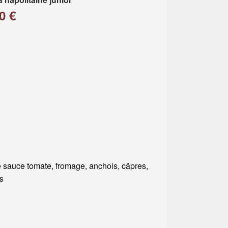
0 €
 sauce tomate, fromage, anchois, câpres,
es