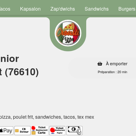
Tacos
Kapsalon
Zap'dwichs
Sandwichs
Burgers
nior
À emporter
 (76610)
Préparation : 20 min
 pizza, poulet frit, sandwiches, tacos, tex mex