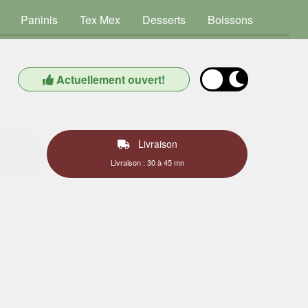
Paninis
Tex Mex
Desserts
Boissons
Actuellement ouvert!
Livraison
Livraison : 30 à 45 mn