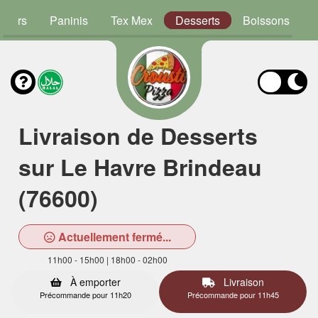
rgers
Paninis
Tex Mex
Desserts
Boissons
Livraison de Desserts
sur Le Havre Brindeau
(76600)
Actuellement fermé...
11h00 - 15h00 | 18h00 - 02h00
À emporter
Livraison
Précommande pour 11h20
Précommande pour 11h45