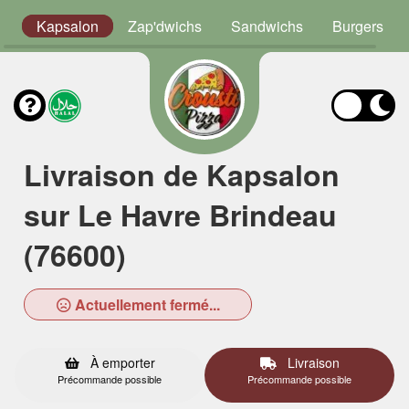
s
Kapsalon
Zap'dwichs
Sandwichs
Burgers
Livraison de Kapsalon
sur Le Havre Brindeau
(76600)
Actuellement fermé...
À emporter
Livraison
Précommande possible
Précommande possible