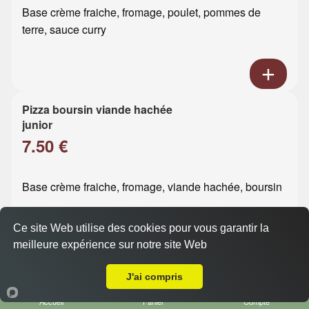
Base crème fraiche, fromage, poulet, pommes de
terre, sauce curry
Pizza boursin viande hachée
junior
7.50 €
Base crème fraiche, fromage, viande hachée, boursin
Ce site Web utilise des cookies pour vous garantir la
meilleure expérience sur notre site Web
Livraison sur Le Havre Eure
J'ai compris
Pizza boursin poulet junior
7.50 €
Accueil
Panier
Compte