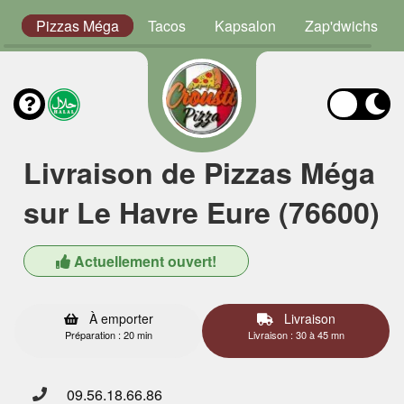
or
Pizzas Méga
Tacos
Kapsalon
Zap'dwichs
Livraison de Pizzas Méga
sur Le Havre Eure (76600)
Actuellement ouvert!
À emporter
Livraison
Préparation : 20 min
Livraison : 30 à 45 mn
09.56.18.66.86