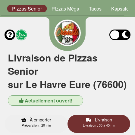
or
Pizzas Senior
Pizzas Méga
Tacos
Kapsalon
Livraison de Pizzas
Senior
sur Le Havre Eure (76600)
Actuellement ouvert!
À emporter
Livraison
Préparation : 20 min
Livraison : 30 à 45 mn