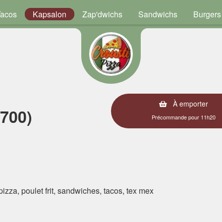
Tacos
Kapsalon
Zap'dwichs
Sandwichs
Burgers
À emporter
6700)
Précommande pour 11h20
 pizza, poulet frit, sandwiches, tacos, tex mex