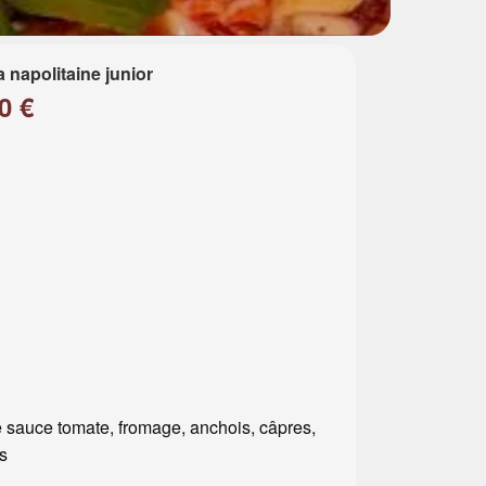
a napolitaine junior
0 €
 sauce tomate, fromage, anchois, câpres,
es