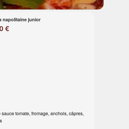
a napolitaine junior
0 €
 sauce tomate, fromage, anchois, câpres,
es