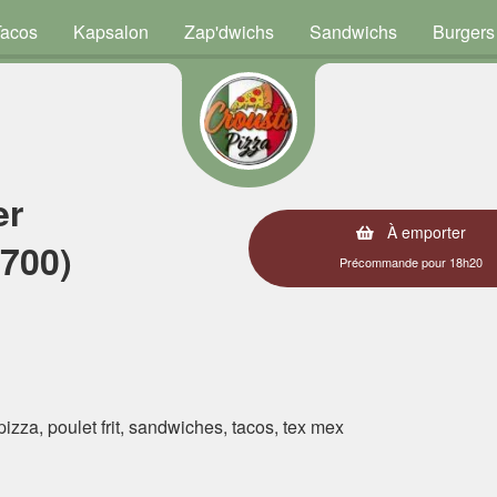
Tacos
Kapsalon
Zap'dwichs
Sandwichs
Burgers
er
À emporter
6700)
Précommande pour 18h20
 pizza, poulet frit, sandwiches, tacos, tex mex