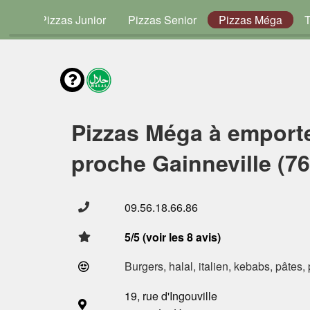
vies
Pizzas Junior
Pizzas Senior
Pizzas Méga
Pizzas Méga à emport
proche Gainneville (7
09.56.18.66.86
5/5 (voir les 8 avis)
Burgers, halal, italien, kebabs, pâtes,
19, rue d'Ingouville