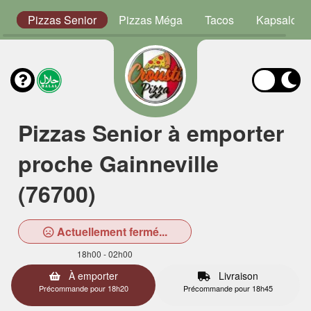
or
Pizzas Senior
Pizzas Méga
Tacos
Kapsalon
Pizzas Senior à emporter
proche Gainneville
(76700)
Actuellement fermé...
18h00 - 02h00
À emporter
Livraison
Précommande pour 18h20
Précommande pour 18h45