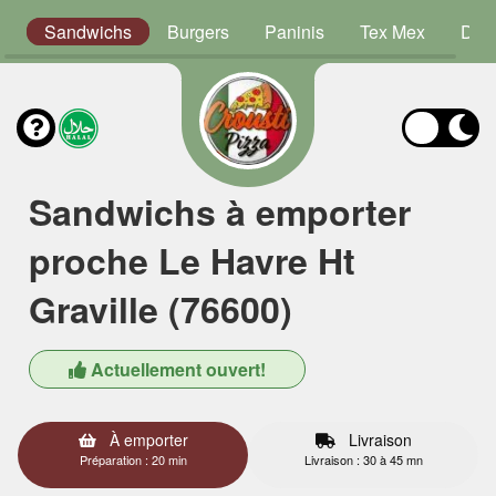
s
Sandwichs
Burgers
Paninis
Tex Mex
Dess
Sandwichs à emporter
proche Le Havre Ht
Graville (76600)
Actuellement ouvert!
À emporter
Livraison
Préparation : 20 min
Livraison : 30 à 45 mn