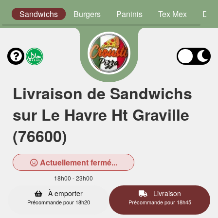
s
Sandwichs
Burgers
Paninis
Tex Mex
Dess
Livraison de Sandwichs
sur Le Havre Ht Graville
(76600)
Actuellement fermé...
18h00 - 23h00
À emporter
Livraison
Précommande pour 18h20
Précommande pour 18h45