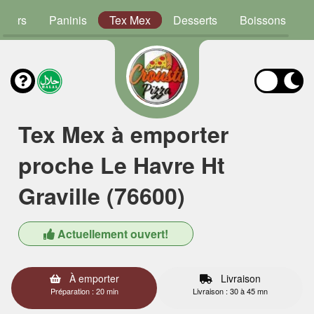
rgers
Paninis
Tex Mex
Desserts
Boissons
Tex Mex à emporter
proche Le Havre Ht
Graville (76600)
Actuellement ouvert!
À emporter
Livraison
Préparation : 20 min
Livraison : 30 à 45 mn