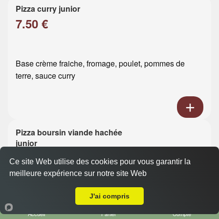
Pizza curry junior
7.50 €
Base crème fraiche, fromage, poulet, pommes de
terre, sauce curry
Pizza boursin viande hachée
junior
7.50 €
Ce site Web utilise des cookies pour vous garantir la
meilleure expérience sur notre site Web
A Emporter sur Le Havre Ht Graville
Base crème fraiche, fromage, viande hachée, boursin
J'ai compris
Accueil
Panier
Compte